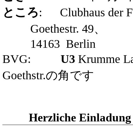
ところ
:
Clubhaus der F
Goethestr. 49
、
14163 Berlin
BVG:
U3
Krumme L
Goethstr.
の角です
Herzliche Einladun