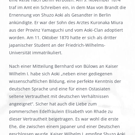
traf im Amt ein Schreiben ein, in dem Max von Brandt die
Ernennung von Shuzo Aoki als Gesandter in Berlin
ankündigte. Er war der Sohn des Arztes Kuronaka Miura
aus der Provinz Yamaguchi und vom Aoki-Clan adoptiert
worden. Am 11. Oktober 1870 hatte er sich als dritter
japanischer Student an der Friedrich-Wilhelms-
Universität immatrikuliert.
Nach einer Mitteilung Bernhard von Bülows an Kaiser
Wilhelm I. habe sich Aoki „neben einer gediegenen
wissenschaftlichen Bildung, eine perfekte Kenntnis der
deutschen Sprache und eine für einen Ostasiaten
seltene Vertrautheit mit deutschen Verhältnissen
angeeignet“. Sicher hat auch die Liebe zum
pommerschen Edelfräulein Elisabeth von Rhade zu
dieser Vertrautheit beigetragen. Es war wohl die erste
Ehe, die zwischen einem Japaner und einer Deutschen
geschlossen wurde. Kaiser Wilhelm I. empfing Shuzo Aoki