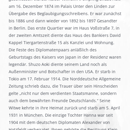
am 16. Dezember 1874 im Palais Unter den Linden zur
Übergabe des Beglaubigungsschreibens. Er war zunächst
bis 1886 und dann wieder von 1892 bis 1897 Gesandter
in Berlin. Das erste Quartier war im Haus Voßstraße 7, in
der zweiten Amtszeit diente das Haus des Bankiers David
Kappel Tiergartenstraße 15 als Kanzlei und Wohnung.
Die Feste des Diplomatenpaars anläßlich des
Geburtstags des Kaisers von Japan in der Residenz waren
legendär. Shuzo Aoki diente seinem Land noch als
Außenminister und Botschafter in den USA. Er starb in
Tokio am 17. Februar 1914. Die Norddeutsche Allgemeine
Zeitung schrieb dazu, die Trauer über sein Hinscheiden
gelte „nicht nur dem verdienten Staatsmanne, sondern
auch dem bewährten Freunde Deutschlands.“ Seine
Witwe kehrte in ihre Heimat zurück und starb am 5. April
1931 in München. Die einzige Tochter Hanna war seit
1904 mit dem deutschen Diplomaten Alexander von
Hatzfeldt verheiratet. Ihnen gehörte die Besitzung Klein-