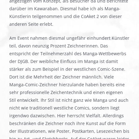
angezogen vom Konzept, als Besucher da und berichtete
darüber im Kawaraban. Diesmal habe ich als Manga-
Künstlerin teilgenommen und die CoAket 2 von dieser
anderen Seite erlebt.
Am Event nahmen diesmal ungefähr einhundert Künstler
teil, davon neunzig Prozent Zeichnerinnen. Das
entspricht der Teilnehmerzahl des Manga-Wettbewerbs
der DJGB. Der weibliche Einfluss im Manga ist damit
stärker als zum Beispiel in der westlichen Comic-Szene.
Dort ist die Mehrheit der Zeichner männlich. Viele
Manga-Comic-Zeichner hierzulande haben bereits eine
sehr professionelle Zeichentechnik und einen eigenen
Stil entwickelt. Ihr Stil ist nicht ganz wie Manga und auch
nicht wie traditionell westliche Comics, sondern liegt
irgendwo dazwischen. Hier herrscht Vielfalt. Allerdings
beschränken die Zeichner noch ihre Kunst auf die Form
der Illustrationen, wie Poster, Postkarten, Lesezeichen bis
hin zu Art- und Sketchbooks. Auf der CoAket waren leider