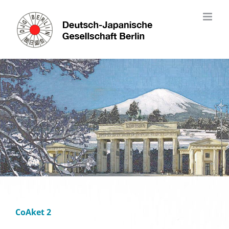
Skip
to
content
CoAket 2