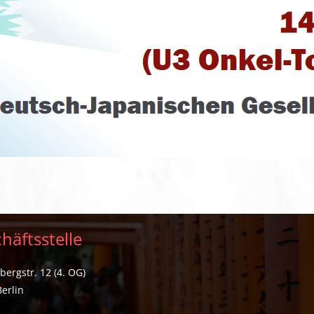
häftsstelle
ergstr. 12 (4. OG)
erlin