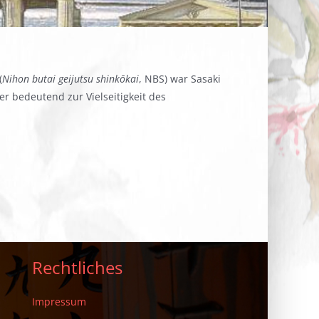
(
Nihon butai geijutsu shinkōkai
, NBS) war Sasaki
r bedeutend zur Vielseitigkeit des
Rechtliches
Impressum