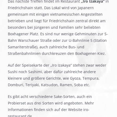
Das nächste Treffen findet im Restaurant
„Iro Izakaya“
in
Friedrichshain statt. Das Lokal wird von Japanern
gemeinsam mit einigen vietnamesischen Angestellten
betrieben und liegt für Friedrichshain zentral direkt am
besonders bei Jüngeren und Familien sehr beliebten
Boxhagener Platz. Es sind nur wenige Gehminuten zur S-
Bahn Warschauer Straße oder zur U-Bahnlinie 5 (Station
Samariterstraße), auch zahlreiche Bus- und
Straßenbahnlinien durchkreuzen den Boxhagener-Kiez.
Auf der Speisekarte der „Iro Izakaya“ stehen zwar weder
Sushi noch Sashimi, aber dafür zahlreiche andere
kleinere und größere Gerichte, wie Gyoza, Tempura,
Domburi, Teriyaki, Katsudon, Ramen, Soba etc.
Es gibt acht verschiedene Sake-Sorten, auch ein
Probierset aus drei Sorten wird angeboten. Mehr
Informationen finden sich auf der Website iro-
restaurant.de.