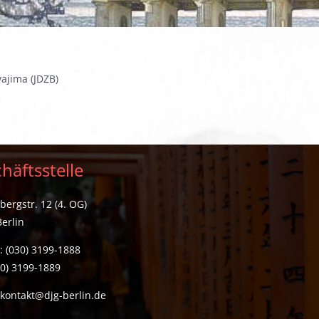
ajima (JDZB)
häftsstelle
ergstr. 12 (4. OG)
erlin
: (030) 3199-1888
30) 3199-1889
:
kontakt@djg-berlin.de