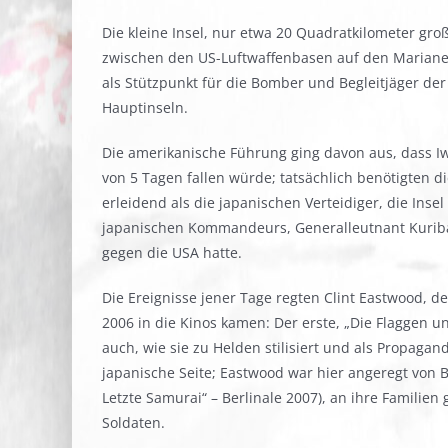
Die kleine Insel, nur etwa 20 Quadratkilometer gro
zwischen den US-Luftwaffenbasen auf den Mariane
als Stützpunkt für die Bomber und Begleitjäger de
Hauptinseln.
Die amerikanische Führung ging davon aus, dass I
von 5 Tagen fallen würde; tatsächlich benötigten di
erleidend als die japanischen Verteidiger, die Inse
japanischen Kommandeurs, Generalleutnant Kuribay
gegen die USA hatte.
Die Ereignisse jener Tage regten Clint Eastwood, 
2006 in die Kinos kamen: Der erste, „Die Flaggen un
auch, wie sie zu Helden stilisiert und als Propaga
japanische Seite; Eastwood war hier angeregt von B
Letzte Samurai“ – Berlinale 2007), an ihre Familien
Soldaten.