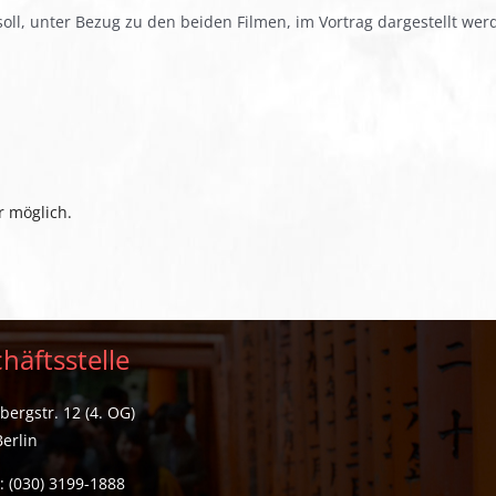
soll, unter Bezug zu den beiden Filmen, im Vortrag dargestellt wer
r möglich.
häftsstelle
ergstr. 12 (4. OG)
erlin
: (030) 3199-1888