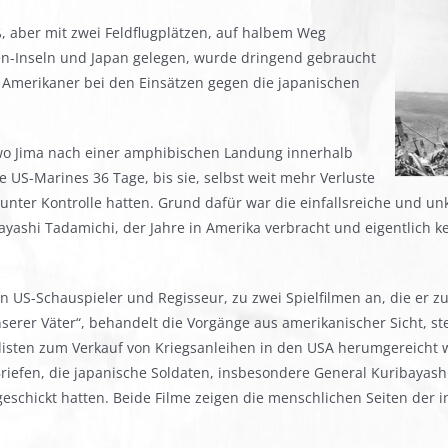
ß, aber mit zwei Feldflugplätzen, auf halbem Weg
n-Inseln und Japan gelegen, wurde dringend gebraucht
r Amerikaner bei den Einsätzen gegen die japanischen
wo Jima nach einer amphibischen Landung innerhalb
e US-Marines 36 Tage, bis sie, selbst weit mehr Verluste
l unter Kontrolle hatten. Grund dafür war die einfallsreiche und u
ashi Tadamichi, der Jahre in Amerika verbracht und eigentlich ke
den US-Schauspieler und Regisseur, zu zwei Spielfilmen an, die er
serer Väter“, behandelt die Vorgänge aus amerikanischer Sicht, stel
ndisten zum Verkauf von Kriegsanleihen in den USA herumgereicht wu
riefen, die japanische Soldaten, insbesondere General Kuribayash
 geschickt hatten. Beide Filme zeigen die menschlichen Seiten der 