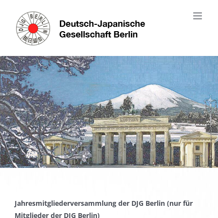
Skip
to
content
Jahresmitgliederversammlung der DJG Berlin (
nur für
Mitglieder der DJG Berlin)