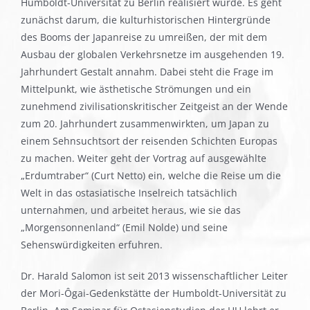
Humboldt-Universität zu Berlin realisiert wurde. Es geht
zunächst darum, die kulturhistorischen Hintergründe
des Booms der Japanreise zu umreißen, der mit dem
Ausbau der globalen Verkehrsnetze im ausgehenden 19.
Jahrhundert Gestalt annahm. Dabei steht die Frage im
Mittelpunkt, wie ästhetische Strömungen und ein
zunehmend zivilisationskritischer Zeitgeist an der Wende
zum 20. Jahrhundert zusammenwirkten, um Japan zu
einem Sehnsuchtsort der reisenden Schichten Europas
zu machen. Weiter geht der Vortrag auf ausgewählte
„Erdumtraber“ (Curt Netto) ein, welche die Reise um die
Welt in das ostasiatische Inselreich tatsächlich
unternahmen, und arbeitet heraus, wie sie das
„Morgensonnenland“ (Emil Nolde) und seine
Sehenswürdigkeiten erfuhren.
Dr. Harald Salomon ist seit 2013 wissenschaftlicher Leiter
der Mori-Ôgai-Gedenkstätte der Humboldt-Universität zu