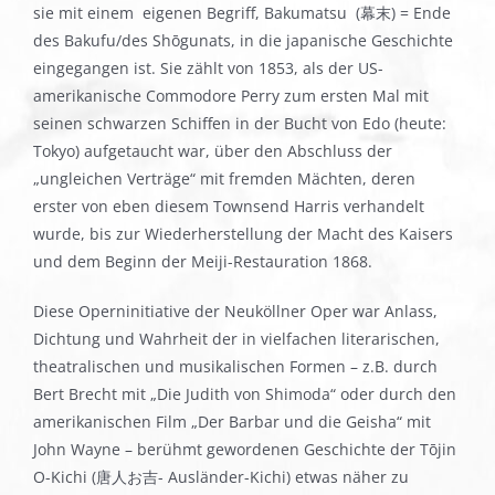
sie mit einem eigenen Begriff, Bakumatsu (幕末) = Ende
des Bakufu/des Shōgunats, in die japanische Geschichte
eingegangen ist. Sie zählt von 1853, als der US-
amerikanische Commodore Perry zum ersten Mal mit
seinen schwarzen Schiffen in der Bucht von Edo (heute:
Tokyo) aufgetaucht war, über den Abschluss der
„ungleichen Verträge“ mit fremden Mächten, deren
erster von eben diesem Townsend Harris verhandelt
wurde, bis zur Wiederherstellung der Macht des Kaisers
und dem Beginn der Meiji-Restauration 1868.
Diese Operninitiative der Neuköllner Oper war Anlass,
Dichtung und Wahrheit der in vielfachen literarischen,
theatralischen und musikalischen Formen – z.B. durch
Bert Brecht mit „Die Judith von Shimoda“ oder durch den
amerikanischen Film „Der Barbar und die Geisha“ mit
John Wayne – berühmt gewordenen Geschichte der Tōjin
O-Kichi (唐人お吉- Ausländer-Kichi) etwas näher zu