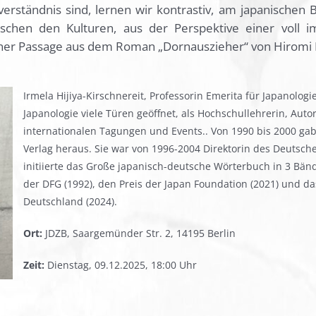
rständnis sind, lernen wir kontrastiv, am japanischen Bei
wischen den Kulturen, aus der Perspektive einer voll 
ner Passage aus dem Roman „Dornauszieher“ von Hiromi I
Irmela Hijiya-Kirschnereit, Professorin Emerita für Japanologie
Japanologie viele Türen geöffnet, als Hochschullehrerin, Aut
internationalen Tagungen und Events.. Von 1990 bis 2000 gab
Verlag heraus. Sie war von 1996-2004 Direktorin des Deutschen 
initiierte das Große japanisch-deutsche Wörterbuch in 3 Bänd
der DFG (1992), den Preis der Japan Foundation (2021) und d
Deutschland (2024).
Ort:
JDZB, Saargemünder Str. 2, 14195 Berlin
Zeit:
Dienstag, 09.12.2025, 18:00 Uhr