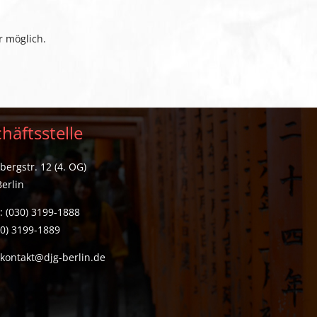
r möglich.
häftsstelle
ergstr. 12 (4. OG)
erlin
: (030) 3199-1888
30) 3199-1889
:
kontakt@djg-berlin.de