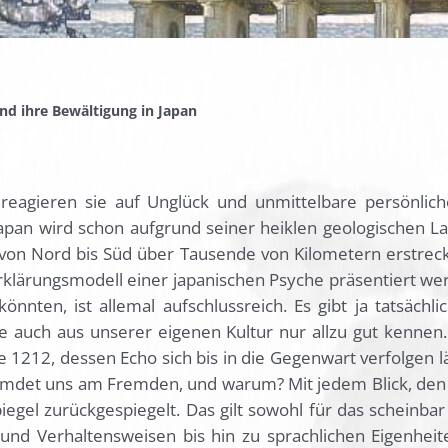
und ihre Bewältigung in Japan
agieren sie auf Unglück und unmittelbare persönliche
Japan wird schon aufgrund seiner heiklen geologischen 
h von Nord bis Süd über Tausende von Kilometern erstrec
 Erklärungsmodell einer japanischen Psyche präsentiert w
nten, ist allemal aufschlussreich. Es gibt ja tatsächli
e auch aus unserer eigenen Kultur nur allzu gut kennen. –
1212, dessen Echo sich bis in die Gegenwart verfolgen lä
mdet uns am Fremden, und warum? Mit jedem Blick, den w
gel zurückgespiegelt. Das gilt sowohl für das scheinbar
en und Verhaltensweisen bis hin zu sprachlichen Eigenh