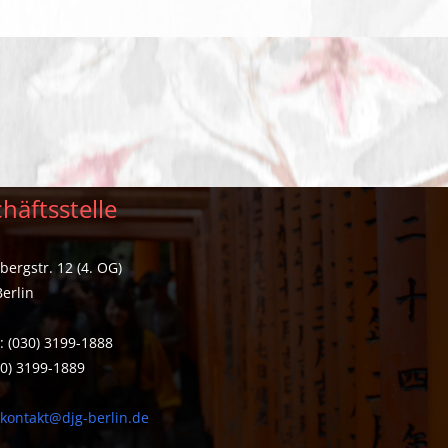
häftsstelle
ergstr. 12 (4. OG)
erlin
: (030) 3199-1888
30) 3199-1889
:
kontakt@djg-berlin.de