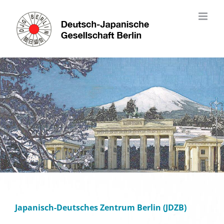
Skip
to
content
Japanisch-Deutsches Zentrum Berlin (JDZB)