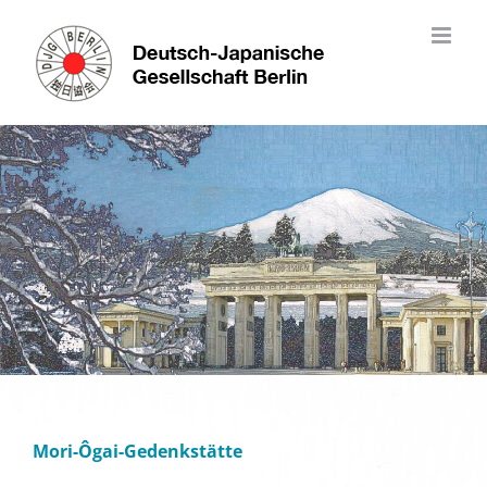
Skip
to
content
Mori-Ôgai-Gedenkstätte