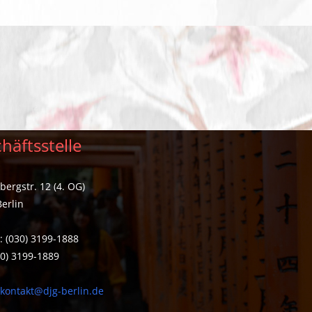
häftsstelle
ergstr. 12 (4. OG)
erlin
: (030) 3199-1888
30) 3199-1889
:
kontakt@djg-berlin.de