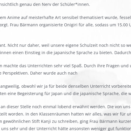
nsichtlich genau den Nerv der Schüler*innen.
em Anime auf meisterhafte Art sensibel thematisiert wurde, fesse
rgt. Frau Bärmann organisierte Onigiri für alle, sodass um 15.00 U
t. Nicht nur daher, weil unsere eigene Schulzeit noch nicht so we
innen einen Einstieg in die japanische Sprache zu bieten. Dadurc
en machte das Unterrichten sehr viel Spaß. Durch ihre Fragen und
 Perspektiven. Daher wurde auch nach
ngweilig, obwohl wir ja für beide denselben Unterricht vorbereite
ten eine Begeisterung für Japan und die japanische Sprache, die wi
an dieser Stelle noch einmal lobend erwähnt werden. Die von un
ilt worden. In den Klassenräumen hatten wir alles, was wir für 
inem gewöhnlichen Stift Kanji zu schreiben, ging Frau Bärmann kurz
 uns sehr und der Unterricht hätte ansonsten weniger gut funktion