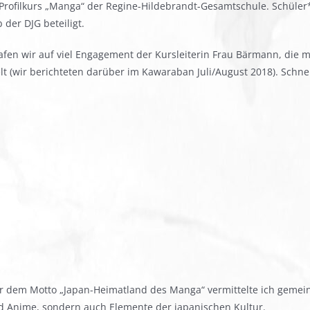
Profilkurs „Manga“ der Regine-Hildebrandt-Gesamtschule. Schüler
der DJG beteiligt.
afen wir auf viel Engagement der Kursleiterin Frau Bärmann, die 
(wir berichteten darüber im Kawaraban Juli/August 2018). Schnel
er dem Motto „Japan-Heimatland des Manga“ vermittelte ich gemei
d Anime, sondern auch Elemente der japanischen Kultur.