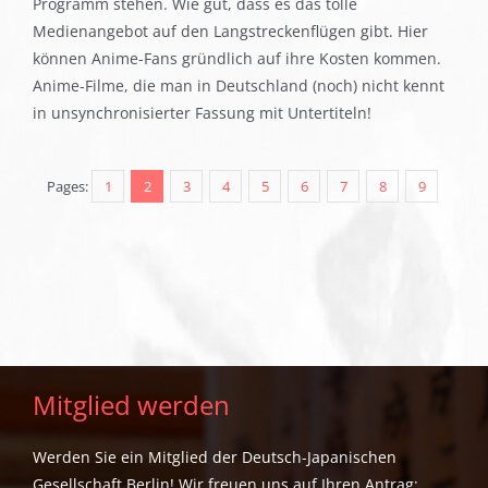
Programm stehen. Wie gut, dass es das tolle
Medienangebot auf den Langstreckenflügen gibt. Hier
können Anime-Fans gründlich auf ihre Kosten kommen.
Anime-Filme, die man in Deutschland (noch) nicht kennt
in unsynchronisierter Fassung mit Untertiteln!
Pages:
1
2
3
4
5
6
7
8
9
Mitglied werden
Werden Sie ein Mitglied der Deutsch-Japanischen
Gesellschaft Berlin! Wir freuen uns auf Ihren Antrag: