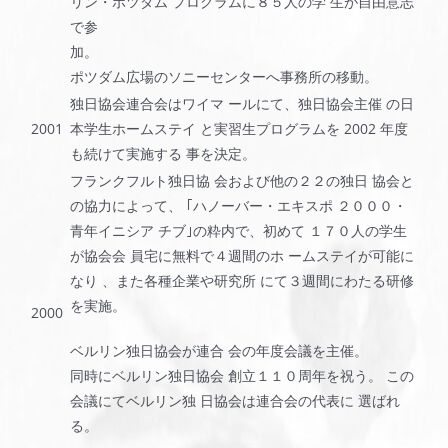
リン・ポツダム プログラムに８５人の学 生が自由意志
で参
加。
ポツダム広場のソニーセンターへ事務所の移動。
独日協会連合会はワイマ ールにて、独日協会主催 の日
2001
本学生ホームステイ と実習生プログラムを 2002 年度
も続けて実施する 事を決定。
フランクフルト独日協 会および他の２２の独日 協会と
の協力によって、 ｢ハノーバー・エキスポ ２０００・
青年イニシア チブ｣の粋内で、初めて １７０人の学生
が協会会 員宅に無料で４週間のホ ームステイが可能に
なり 、また各種企業や研究所 にて３週間にわたる研修
を実施。
2000
ベルリン独日協会が連合 会の年度会議を主催。
同時にベルリン独日協会 創立１１０周年を祝う。 この
会議にてベルリン独 日協会は連合会の代表に 選ばれ
る。