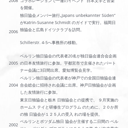
2008
コラボレーションで一連のイベント ”日本文学と音楽”
を開催。
独日協会メンバー旅行„Japans unbekannter Süden“
がKatrin-Susanne Schmidt のガイドで実行。福岡日
独協会と広島ドイツクラブを訪問。
2006
Schillerstr. 4-5へ事務所の移動。
ベルリン独日協会の代表者20名が独日協会連合会企画
2005
の日本友情旅行に参加。宇都宮市で主催されたパート
ナー会議に3日間出席。愛知博覧会見学。
ベルリン独日協会の代表者が神戸での全国日独協会連
2004
合会総会に招待され会議に出席。神戸日独協会が企画
した友情旅行に参加。
東京日独協会と栃木 日独協会との提携で、 ９月実施の
ホームス テイと研修生プログラム のために、２０か所
の独 日協会が１２５人の受入 れの場を提供。
ベルリンとポツダム独日 協会が主催する二日間の ベル
2002