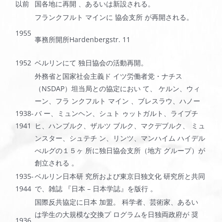
以前
国各地に再開 、あるいは新設される。
フランクフルト マインに 協会支所 が再開される。
1955
事務所開所Hardenbergstr. 11
1952
ベルリンにて 独日協会の活動再開。
外務省と国家社会主義ド イツ労働者党・ナチス
（NSDAP）坦当局との協定におい て、 ケルン、ウィ
ーン、フラ ンクフルト マイン 、ブレスラウ、ハノー
1938-
バ ー、ミュンヘン、シュト ゥットガルト、ライプチ
1941
ヒ、ハンブルク、ザルツ ブルク、マクデブルク、 ミュ
ンスター、シュテチ ン、リンツ、マンハイム ハイデル
べルグの１５ヶ 所に独日協会支所（地方 グループ）が
創立される 。
1935-
ベルリン日本研 究所および東京日独文化 研究所と共同
1944
で、雑誌 『日本 – 日本学誌』を版行 。
国際反共協定に日本 加盟。 科学者、芸術家、あるい
は学生の大規模な交換プ ログラムを日独両政府が 奨
1936