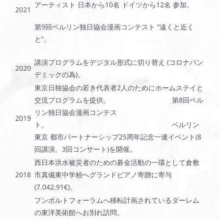
アーティスト 日本から10名 ドイツから12名 参加。
2021
第9回ベルリン独日協会漫画コンテスト ”遠くと近く
と”。
講演プログラムをデジタル形式に切り替え (コロナパン
2020
デミックの為)。
東京日独協会の若き代表者2人のためにホームステイと
交流プログラムを提供。 第8回ベル
リン独日協会漫画コンテス
2019
ト。 ベルリン
東京 都市パートナーシップ25周年記念一連イベント(8
回講演、3回コンサート)を開催。
西日本洪水被災者のための募金活動の一環として倉敷
2018
市真備東中学校へグランドピアノ寄贈に寄与
(7.042,91€)。
フンボルトフォーラムへ移転計画されているダーレム
の東洋美術館へお別れ訪問。