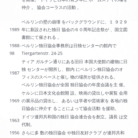
仲介 。 協会コーラスの活動 。
ベルリンの壁の崩壊 をバックグラウンドに、１ ９２９
1989
年に新設された独日 協会の６０周年記念祭が 、国立図
書館にて催される 。
1988-
ベルリン独日協会事務所は日独センターの館内で
98
Tiergartenstr. 24-25
ティア ガルテン通りにある旧日 本国大使館の建物に日
独 センターが開所し、館内 にベルリン独日協会のオ
1987
フィスのスペースと催し 物の場所が提供される。
ベルリン独日協会が全国 独日協会の年度会議を主 催。
ケルンに日本文化会館開 設。映画の貸出しや展覧 会用
1969
の展示品の貸出し、 あるいは学者や芸術家を 各地の独
日協会に仲介す ることによって協会活動 を援助。
ドイツ連邦共和国の独日 協会連合会を創立。議長 は交
1963
代制。
1956
さらに多 数の独日協会 や独日友好クラブ が連邦共和