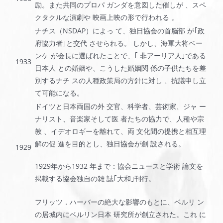
励。また共同のプロパ ガンダを意図した催しが 、スペ
クタクルな演劇や 映画上映の形で行われる 。
ナチス（NSDAP）によっ て、独日協会の首脳部 が｢政
府協力者｣と交代 させられる。 しかし
、
海軍大将ベー
ンケ が会長に選ばれたことで、｢ 非アーリア人｣である
1933
日本人 との婚姻や、こうした婚姻関 係の子供たちを差
別するナチ スの人種政策局の方針に対し 、抗議申し立
て可能になる。
ドイツと日本両国の外 交官、科学者、芸術家、ジャ ー
ナリスト、音楽家そして医 者たちの協力で、人種や宗
教 、イデオロギーを離れて、両 文化間の提携と相互理
解の促 進を目的とし、独日協会が創 設される。
1929
1929年から1932 年まで：協会ニュースと学術 論文を
掲載する協会独自の雑 誌｢大和｣刊行。
フリッツ．ハーバーの絶大な影響のもとに、ベルリ ン
の居城内にベルリン日本 研究所が創立された。これ に