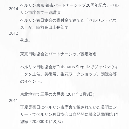
ベルリン東京 都市パートナーシップ20周年記念。ベル
2014
リン市庁舎で一連講演
ベルリン独日協会の寄付金で建てた「ベルリン・ハウ
ス」が、陸前高田上長部で
2012
落成。
東京日独協会とパートナーシップ協定署名
ベルリン日独協会がGutshaus Steglitzでジャパンウィ
ークを主催。美術展、生花ワークショップ、朗読会等
のイベント。
東北地方で三重の大災害 (2011年3月9日）
2011
丁度災害日にベルリン市庁舎で催されていた長唄コン
サートでベルリン独日協会は自発的に募金活動開始 (全
総額 220.000 € に及ぶ）