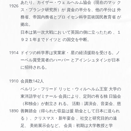
あたり、カイザー・ウェ ルヘルム協会（現在のマッ ク
1926
ス・プランク研究所）が 資金の半分を、他の半分は 外
務省、帝国内務省とプロ イセン科学芸術国民教育省 が
拠出。
日本は第一次大戦にお いて英国の側に立ったため 、１
９２１年までドイツと の国交を中断。
1914
ドイツの科学界は実業家・ 星の経済援助を受ける。ノ
ーベル賞受賞者のハーバー とアインシュタインが日本
に招待される。
1910
会員数142人
ベルリン・フリード リッヒ・ウィルヘルム王室 大学の
東洋語学ゼミナール 会員により、定則の有る独 日協会
（和独会）が創立さ れる。 活動：講演会、音楽会、慈
1890
善舞踏会（得られた収益は援 助金として日本に送られ
る ）、クリスマス・新年宴会 、社交と研究目的の遠
足、 美術展示会など。 会員：初期は大学教授と学