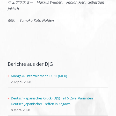
ウェブマスター
Markus Willner、 Fabian Fier、Sebastian
Jokisch
翻訳
Tomoko Kato-Nolden
Berichte aus der DJG
Manga & Entertainment EXPO (MEX)
20 April, 2026
Deutsch-Japanisches Glück (DJG) Teil 6: Zwei Varianten
Deutsch-Japanischer Treffen in Kagawa
8 März, 2026