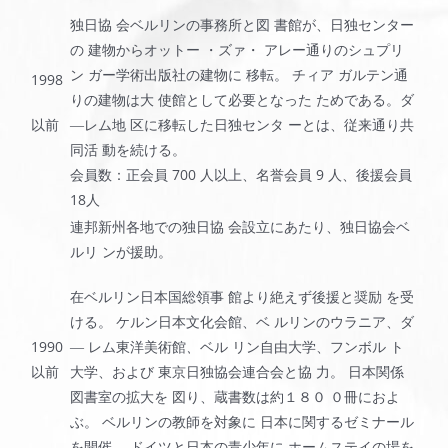
独日協 会ベルリンの事務所と図 書館が、日独センター
の 建物からオットー ・ズァ・ アレー通りのシュプリ
ン ガー学術出版社の建物に 移転。 チィア ガルテン通
1998
りの建物は大 使館として必要となった ためである。ダ
以前
―レム地 区に移転した日独センタ ーとは、従来通り共
同活 動を続ける。
会員数：正会員 700 人以上、名誉会員 9 人、後援会員
18人
連邦新州各地での独日協 会設立にあたり、独日協会ベ
ルリ ンが援助。
在ベルリン日本国総領事 館より絶えず後援と奨励 を受
ける。 ケルン日本文化会館、ベ ルリンのウラニア、ダ
1990
― レム東洋美術館
、
ベル リン自由大学、フンボル ト
以前
大学、および 東京日独協会連合会と協 力。 日本関係
図書室の拡大を 図り、蔵書数は約１８０ ０冊におよ
ぶ。 ベルリンの教師を対象に 日本に関するゼミナール
を開催。 ドイツと日本の青少年に ホームステイの場を