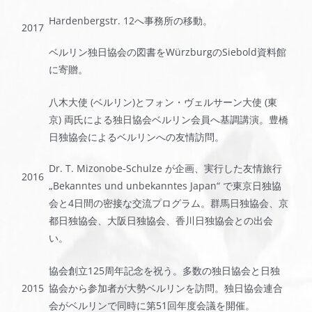
Hardenbergstr. 12へ事務所の移動。
2017
ベルリン独日協会の図書をWürzburgのSiebold資料館
に寄贈。
八木大使 (ベルリン)とフォン・ヴェルサーン大使 (東
京) 両氏による独日協会ベルリン会員へ基調講演。豊橋
日独協会によるベルリンへの友情訪問。
Dr. T. Mizonobe-Schulze が企画、実行した友情旅行
2016
„Bekanntes und unbekanntes Japan“ で東京日独協
会と4日間の密接な交流プログラム。群馬日独協会、京
都日独協会、大阪日独協会、香川日独協会との出会
い。
協会創立125周年記念を祝う。多数の独日協会と日独
2015
協会から参加者が大勢ベルリンを訪問。独日協会連合
会がベルリンで同時に第51回年度会議を開催。