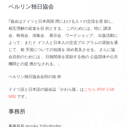
ベルリン独日協会
｢協会はドイツと日本両国 間における人々の交流を奨 励し、
相互理解の促進を目 的とする。 このためには、特に 講演
会、映画会、演奏会、 展示会、ワークショップ、 出版活動に
よって、またド イツ人と日本人の交流プロ グラムの奨励を通
じて、相 手国についての知識を 深め普及させる。 さらに協
会目的のためには 、日独関係を奨励する他の 公益団体や公共
機関との提 携がなされる。」
ベルリン独日協会会則の抜 粋
ドイツ語と日本語の協会誌「かわら版」は
こちら (PDF 2.68
MB)
です。
事務所
事務所長 Jessika Zollickhofer