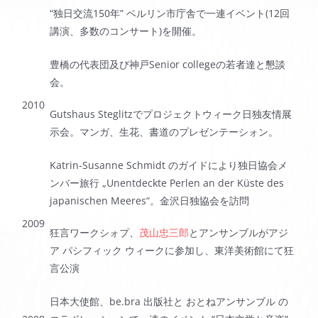
“独日交流150年” ベルリン市庁舎で一連イベント(12回
講演、多数のコンサート)を開催。
豊橋の代表団及び神戸Senior collegeの若者達と懇談
会。
2010
Gutshaus Steglitzでプロジェクトウィーク日独友情展
示会。マンガ、生花、書道のプレゼンテーシォン。
Katrin-Susanne Schmidt のガイドにより独日協会メ
ンバー旅行 „Unentdeckte Perlen an der Küste des
japanischen Meeres“。金沢日独協会を訪問
2009
狂言ワークシォプ、
茂山忠三郎
とアンサンブルがアジ
ア パシフィック ウィークに参加し、東洋美術館にて狂
言公演
日本大使館、be.bra 出版社と おとねアンサンブル の